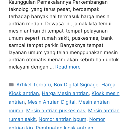
Keunggulan Pemakaiannya Perkembangan
teknologi yang terus pesat, berdampak
terhadap banyak hal termasuk harga mesin
antrian medan. Dewasa ini, jamak kita temui
mesin antrian di tempat-tempat pelayanan
umum seperti rumah sakit, puskesmas, bank
sampai tempat parkir. Banyaknya tempat
layanan umum yang telah menggunakan mesin
antrian otomatis menandakan kebutuhan untuk
melayani dengan …
Read more
Categories
Artikel Terbaru
,
Box Digital Signage
,
Harga
Kiosk antrian
,
Harga Mesin antrian
,
Kiosk mesin
antrian
,
Mesin Antrian Digital
,
Mesin antrian
murah
,
Mesin antrian puskesmas
,
Mesin antrian
rumah sakit
,
Nomor antrian bpum
,
Nomor
antrian kjp
,
Pembuatan kiosk antrian