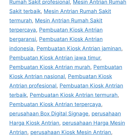
Rumah Sakit profesional
,
Mesin Antrian Rumah
Sakit terbaik
,
Mesin Antrian Rumah Sakit
termurah
,
Mesin Antrian Rumah Sakit
terpercaya
,
Pembuatan Kiosk Antrian
bergaransi
,
Pembuatan Kiosk Antrian
indonesia
,
Pembuatan Kiosk Antrian jaminan
,
Pembuatan Kiosk Antrian jawa timur
,
Pembuatan Kiosk Antrian murah
,
Pembuatan
Kiosk Antrian nasional
,
Pembuatan Kiosk
Antrian profesional
,
Pembuatan Kiosk Antrian
terbaik
,
Pembuatan Kiosk Antrian termurah
,
Pembuatan Kiosk Antrian terpercaya
,
perusahaan Box Digital Signage
,
perusahaan
Harga Kiosk Antrian
,
perusahaan Harga Mesin
Antrian
,
perusahaan Kiosk Mesin Antrian
,