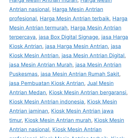
Antrian nasional
,
Harga Mesin Antrian
profesional
,
Harga Mesin Antrian terbaik
,
Harga
Mesin Antrian termurah
,
Harga Mesin Antrian
terpercaya
,
jasa Box Digital Signage
,
jasa Harga
Kiosk Antrian
,
jasa Harga Mesin Antrian
,
jasa
Kiosk Mesin Antrian
,
jasa Mesin Antrian Digital
,
jasa Mesin Antrian Murah
,
jasa Mesin Antrian
Puskesmas
,
jasa Mesin Antrian Rumah Sakit
,
jasa Pembuatan Kiosk Antrian
,
Jual Mesin
Antrian Medan
,
Kiosk Mesin Antrian bergaransi
,
Kiosk Mesin Antrian indonesia
,
Kiosk Mesin
Antrian jaminan
,
Kiosk Mesin Antrian jawa
timur
,
Kiosk Mesin Antrian murah
,
Kiosk Mesin
Antrian nasional
,
Kiosk Mesin Antrian