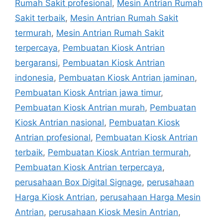
Rumah Sakit profesional
,
Mesin Antrian Rumah
Sakit terbaik
,
Mesin Antrian Rumah Sakit
termurah
,
Mesin Antrian Rumah Sakit
terpercaya
,
Pembuatan Kiosk Antrian
bergaransi
,
Pembuatan Kiosk Antrian
indonesia
,
Pembuatan Kiosk Antrian jaminan
,
Pembuatan Kiosk Antrian jawa timur
,
Pembuatan Kiosk Antrian murah
,
Pembuatan
Kiosk Antrian nasional
,
Pembuatan Kiosk
Antrian profesional
,
Pembuatan Kiosk Antrian
terbaik
,
Pembuatan Kiosk Antrian termurah
,
Pembuatan Kiosk Antrian terpercaya
,
perusahaan Box Digital Signage
,
perusahaan
Harga Kiosk Antrian
,
perusahaan Harga Mesin
Antrian
,
perusahaan Kiosk Mesin Antrian
,