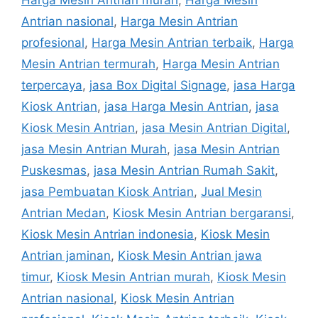
Antrian nasional
,
Harga Mesin Antrian
profesional
,
Harga Mesin Antrian terbaik
,
Harga
Mesin Antrian termurah
,
Harga Mesin Antrian
terpercaya
,
jasa Box Digital Signage
,
jasa Harga
Kiosk Antrian
,
jasa Harga Mesin Antrian
,
jasa
Kiosk Mesin Antrian
,
jasa Mesin Antrian Digital
,
jasa Mesin Antrian Murah
,
jasa Mesin Antrian
Puskesmas
,
jasa Mesin Antrian Rumah Sakit
,
jasa Pembuatan Kiosk Antrian
,
Jual Mesin
Antrian Medan
,
Kiosk Mesin Antrian bergaransi
,
Kiosk Mesin Antrian indonesia
,
Kiosk Mesin
Antrian jaminan
,
Kiosk Mesin Antrian jawa
timur
,
Kiosk Mesin Antrian murah
,
Kiosk Mesin
Antrian nasional
,
Kiosk Mesin Antrian