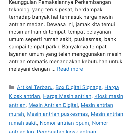
Keunggulan Pemakaiannya Perkembangan
teknologi yang terus pesat, berdampak
terhadap banyak hal termasuk harga mesin
antrian medan. Dewasa ini, jamak kita temui
mesin antrian di tempat-tempat pelayanan
umum seperti rumah sakit, puskesmas, bank
sampai tempat parkir. Banyaknya tempat
layanan umum yang telah menggunakan mesin
antrian otomatis menandakan kebutuhan untuk
melayani dengan …
Read more
Categories
Artikel Terbaru
,
Box Digital Signage
,
Harga
Kiosk antrian
,
Harga Mesin antrian
,
Kiosk mesin
antrian
,
Mesin Antrian Digital
,
Mesin antrian
murah
,
Mesin antrian puskesmas
,
Mesin antrian
rumah sakit
,
Nomor antrian bpum
,
Nomor
antrian kjp
,
Pembuatan kiosk antrian