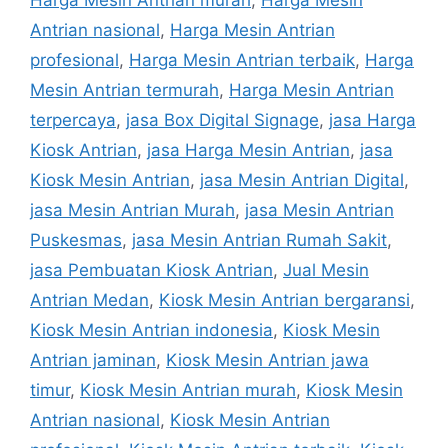
Antrian nasional
,
Harga Mesin Antrian
profesional
,
Harga Mesin Antrian terbaik
,
Harga
Mesin Antrian termurah
,
Harga Mesin Antrian
terpercaya
,
jasa Box Digital Signage
,
jasa Harga
Kiosk Antrian
,
jasa Harga Mesin Antrian
,
jasa
Kiosk Mesin Antrian
,
jasa Mesin Antrian Digital
,
jasa Mesin Antrian Murah
,
jasa Mesin Antrian
Puskesmas
,
jasa Mesin Antrian Rumah Sakit
,
jasa Pembuatan Kiosk Antrian
,
Jual Mesin
Antrian Medan
,
Kiosk Mesin Antrian bergaransi
,
Kiosk Mesin Antrian indonesia
,
Kiosk Mesin
Antrian jaminan
,
Kiosk Mesin Antrian jawa
timur
,
Kiosk Mesin Antrian murah
,
Kiosk Mesin
Antrian nasional
,
Kiosk Mesin Antrian