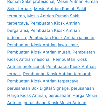
Rumah Sakit profesional
,
Mesin Antrian Rumah
Sakit terbaik
,
Mesin Antrian Rumah Sakit
termurah
,
Mesin Antrian Rumah Sakit
terpercaya
,
Pembuatan Kiosk Antrian
bergaransi
,
Pembuatan Kiosk Antrian
indonesia
,
Pembuatan Kiosk Antrian jaminan
,
Pembuatan Kiosk Antrian jawa timur
,
Pembuatan Kiosk Antrian murah
,
Pembuatan
Kiosk Antrian nasional
,
Pembuatan Kiosk
Antrian profesional
,
Pembuatan Kiosk Antrian
terbaik
,
Pembuatan Kiosk Antrian termurah
,
Pembuatan Kiosk Antrian terpercaya
,
perusahaan Box Digital Signage
,
perusahaan
Harga Kiosk Antrian
,
perusahaan Harga Mesin
Antrian
,
perusahaan Kiosk Mesin Antrian
,