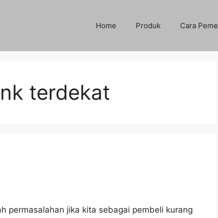
Home
Produk
Cara Peme
nk terdekat
l
ah permasalahan jika kita sebagai pembeli kurang