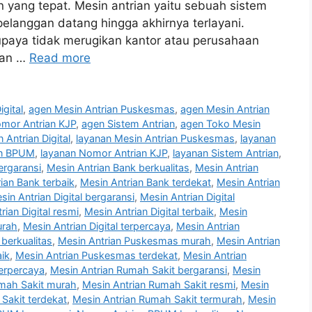
n yang tepat. Mesin antrian yaitu sebuah sistem
pelanggan datang hingga akhirnya terlayani.
 supaya tidak merugikan kantor atau perusahaan
kan …
Read more
gital
,
agen Mesin Antrian Puskesmas
,
agen Mesin Antrian
mor Antrian KJP
,
agen Sistem Antrian
,
agen Toko Mesin
 Antrian Digital
,
layanan Mesin Antrian Puskesmas
,
layanan
an BPUM
,
layanan Nomor Antrian KJP
,
layanan Sistem Antrian
,
ergaransi
,
Mesin Antrian Bank berkualitas
,
Mesin Antrian
ian Bank terbaik
,
Mesin Antrian Bank terdekat
,
Mesin Antrian
sin Antrian Digital bergaransi
,
Mesin Antrian Digital
rian Digital resmi
,
Mesin Antrian Digital terbaik
,
Mesin
urah
,
Mesin Antrian Digital terpercaya
,
Mesin Antrian
berkualitas
,
Mesin Antrian Puskesmas murah
,
Mesin Antrian
ik
,
Mesin Antrian Puskesmas terdekat
,
Mesin Antrian
erpercaya
,
Mesin Antrian Rumah Sakit bergaransi
,
Mesin
umah Sakit murah
,
Mesin Antrian Rumah Sakit resmi
,
Mesin
Sakit terdekat
,
Mesin Antrian Rumah Sakit termurah
,
Mesin