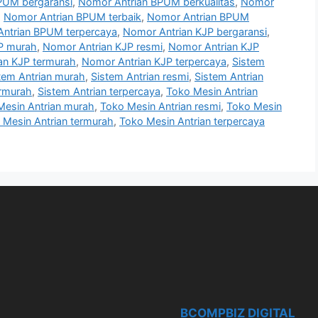
PUM bergaransi
,
Nomor Antrian BPUM berkualitas
,
Nomor
,
Nomor Antrian BPUM terbaik
,
Nomor Antrian BPUM
ntrian BPUM terpercaya
,
Nomor Antrian KJP bergaransi
,
P murah
,
Nomor Antrian KJP resmi
,
Nomor Antrian KJP
an KJP termurah
,
Nomor Antrian KJP terpercaya
,
Sistem
tem Antrian murah
,
Sistem Antrian resmi
,
Sistem Antrian
ermurah
,
Sistem Antrian terpercaya
,
Toko Mesin Antrian
Mesin Antrian murah
,
Toko Mesin Antrian resmi
,
Toko Mesin
 Mesin Antrian termurah
,
Toko Mesin Antrian terpercaya
BCOMPBIZ DIGITAL