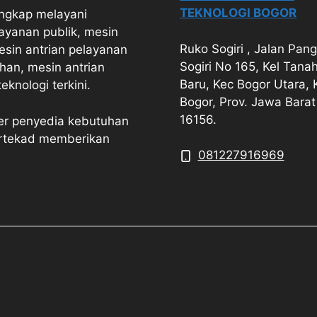
TEKNOLOGI BOGOR
engkap melayani
ayanan publik, mesin
Ruko Sogiri , Jalan Pan
esin antrian pelayanan
Sogiri No 165, Kel Tana
han, mesin antrian
Baru, Kec Bogor Utara, 
knologi terkini.
Bogor, Prov. Jawa Barat
16156.
ner penyedia kebutuhan
ertekad memberikan
081227916969