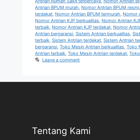
Antrian Rumah Sakit terpercaya
,
Nomor Antrian B
Antrian BPUM murah
,
Nomor Antrian BPUM resmi
terdekat
,
Nomor Antrian BPUM termurah
,
Nomor A
Nomor Antrian KJP berkualitas
,
Nomor Antrian KJ
terbaik
,
Nomor Antrian KJP terdekat
,
Nomor Antri
Antrian bergaransi
,
Sistem Antrian berkualitas
,
Sis
terbaik
,
Sistem Antrian terdekat
,
Sistem Antrian t
bergaransi
,
Toko Mesin Antrian berkualitas
,
Toko 
Antrian terbaik
,
Toko Mesin Antrian terdekat
,
Toko
Leave a comment
Tentang Kami