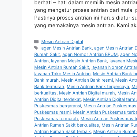
berhati – hati dalam memilih mesin antria
yang mengatur proses antrian dari mulai 
Pastinya proses antrian ini harus diatur
yang memakainya mesin antrian. Kami a
Categories
Mesin Antrian Digital
Tags
agen Mesin Antrian Bank
,
agen Mesin Antrian Di
Rumah Sakit
,
agen Nomor Antrian BPUM
,
agen No
Antrian
,
layanan Mesin Antrian Bank
,
layanan Mesin
Mesin Antrian Rumah Sakit
,
layanan Nomor Antri
layanan Toko Mesin Antrian
,
Mesin Antrian Bank b
Bank murah
,
Mesin Antrian Bank resmi
,
Mesin Antr
Bank termurah
,
Mesin Antrian Bank terpercaya
,
Me
berkualitas
,
Mesin Antrian Digital murah
,
Mesin Ant
Antrian Digital terdekat
,
Mesin Antrian Digital term
Puskesmas bergaransi
,
Mesin Antrian Puskesmas 
Puskesmas resmi
,
Mesin Antrian Puskesmas terba
Puskesmas termurah
,
Mesin Antrian Puskesmas t
Antrian Rumah Sakit berkualitas
,
Mesin Antrian R
Antrian Rumah Sakit terbaik
,
Mesin Antrian Rumah 