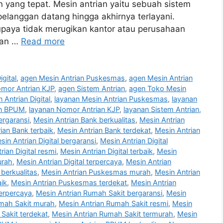
n yang tepat. Mesin antrian yaitu sebuah sistem
pelanggan datang hingga akhirnya terlayani.
 supaya tidak merugikan kantor atau perusahaan
kan …
Read more
gital
,
agen Mesin Antrian Puskesmas
,
agen Mesin Antrian
mor Antrian KJP
,
agen Sistem Antrian
,
agen Toko Mesin
 Antrian Digital
,
layanan Mesin Antrian Puskesmas
,
layanan
an BPUM
,
layanan Nomor Antrian KJP
,
layanan Sistem Antrian
,
ergaransi
,
Mesin Antrian Bank berkualitas
,
Mesin Antrian
ian Bank terbaik
,
Mesin Antrian Bank terdekat
,
Mesin Antrian
sin Antrian Digital bergaransi
,
Mesin Antrian Digital
rian Digital resmi
,
Mesin Antrian Digital terbaik
,
Mesin
urah
,
Mesin Antrian Digital terpercaya
,
Mesin Antrian
berkualitas
,
Mesin Antrian Puskesmas murah
,
Mesin Antrian
ik
,
Mesin Antrian Puskesmas terdekat
,
Mesin Antrian
erpercaya
,
Mesin Antrian Rumah Sakit bergaransi
,
Mesin
umah Sakit murah
,
Mesin Antrian Rumah Sakit resmi
,
Mesin
Sakit terdekat
,
Mesin Antrian Rumah Sakit termurah
,
Mesin