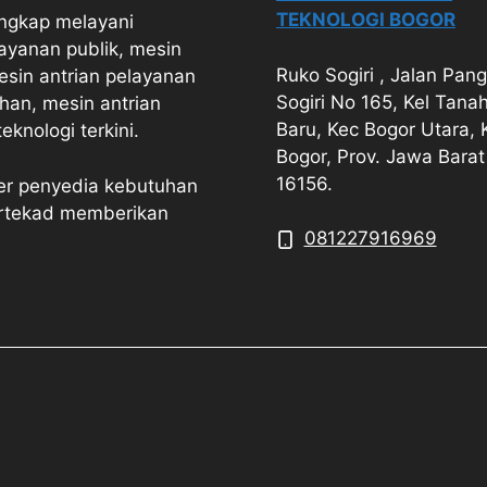
TEKNOLOGI BOGOR
engkap melayani
ayanan publik, mesin
Ruko Sogiri , Jalan Pan
esin antrian pelayanan
Sogiri No 165, Kel Tana
han, mesin antrian
Baru, Kec Bogor Utara, 
knologi terkini.
Bogor, Prov. Jawa Barat
16156.
ner penyedia kebutuhan
ertekad memberikan
081227916969