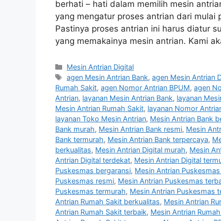
berhati – hati dalam memilih mesin antria
yang mengatur proses antrian dari mulai 
Pastinya proses antrian ini harus diatur
yang memakainya mesin antrian. Kami a
Categories
Mesin Antrian Digital
Tags
agen Mesin Antrian Bank
,
agen Mesin Antrian Di
Rumah Sakit
,
agen Nomor Antrian BPUM
,
agen No
Antrian
,
layanan Mesin Antrian Bank
,
layanan Mesin
Mesin Antrian Rumah Sakit
,
layanan Nomor Antri
layanan Toko Mesin Antrian
,
Mesin Antrian Bank b
Bank murah
,
Mesin Antrian Bank resmi
,
Mesin Antr
Bank termurah
,
Mesin Antrian Bank terpercaya
,
Me
berkualitas
,
Mesin Antrian Digital murah
,
Mesin Ant
Antrian Digital terdekat
,
Mesin Antrian Digital term
Puskesmas bergaransi
,
Mesin Antrian Puskesmas 
Puskesmas resmi
,
Mesin Antrian Puskesmas terba
Puskesmas termurah
,
Mesin Antrian Puskesmas t
Antrian Rumah Sakit berkualitas
,
Mesin Antrian R
Antrian Rumah Sakit terbaik
,
Mesin Antrian Rumah 