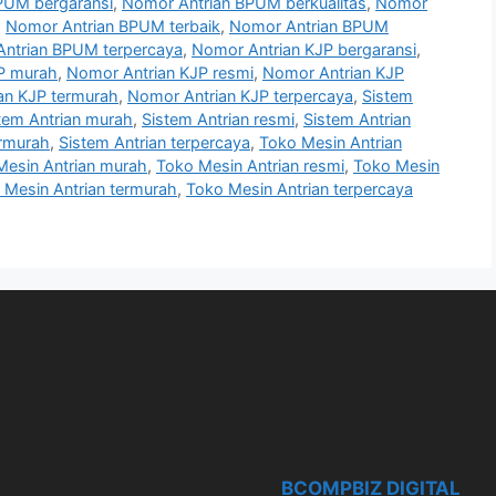
PUM bergaransi
,
Nomor Antrian BPUM berkualitas
,
Nomor
,
Nomor Antrian BPUM terbaik
,
Nomor Antrian BPUM
ntrian BPUM terpercaya
,
Nomor Antrian KJP bergaransi
,
P murah
,
Nomor Antrian KJP resmi
,
Nomor Antrian KJP
an KJP termurah
,
Nomor Antrian KJP terpercaya
,
Sistem
tem Antrian murah
,
Sistem Antrian resmi
,
Sistem Antrian
ermurah
,
Sistem Antrian terpercaya
,
Toko Mesin Antrian
Mesin Antrian murah
,
Toko Mesin Antrian resmi
,
Toko Mesin
 Mesin Antrian termurah
,
Toko Mesin Antrian terpercaya
BCOMPBIZ DIGITAL