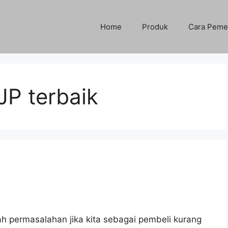
Home
Produk
Cara Peme
JP terbaik
l
ah permasalahan jika kita sebagai pembeli kurang