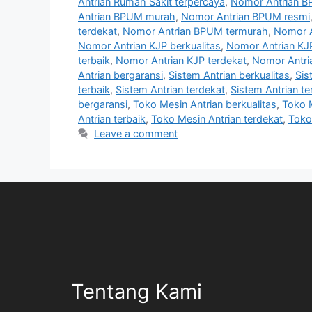
Antrian Rumah Sakit terpercaya
,
Nomor Antrian B
Antrian BPUM murah
,
Nomor Antrian BPUM resmi
terdekat
,
Nomor Antrian BPUM termurah
,
Nomor A
Nomor Antrian KJP berkualitas
,
Nomor Antrian KJ
terbaik
,
Nomor Antrian KJP terdekat
,
Nomor Antri
Antrian bergaransi
,
Sistem Antrian berkualitas
,
Sis
terbaik
,
Sistem Antrian terdekat
,
Sistem Antrian t
bergaransi
,
Toko Mesin Antrian berkualitas
,
Toko 
Antrian terbaik
,
Toko Mesin Antrian terdekat
,
Toko
Leave a comment
Tentang Kami