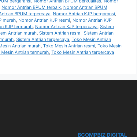
PUM bergaransi
,
Nomor Antrian BPUM berkualitas
,
Nomor
,
Nomor Antrian BPUM terbaik
,
Nomor Antrian BPUM
ntrian BPUM terpercaya
,
Nomor Antrian KJP bergaransi
,
P murah
,
Nomor Antrian KJP resmi
,
Nomor Antrian KJP
an KJP termurah
,
Nomor Antrian KJP terpercaya
,
Sistem
tem Antrian murah
,
Sistem Antrian resmi
,
Sistem Antrian
ermurah
,
Sistem Antrian terpercaya
,
Toko Mesin Antrian
Mesin Antrian murah
,
Toko Mesin Antrian resmi
,
Toko Mesin
 Mesin Antrian termurah
,
Toko Mesin Antrian terpercaya
BCOMPBIZ DIGITAL