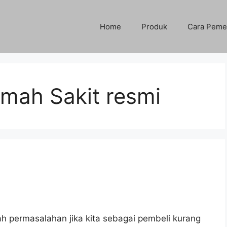
Home
Produk
Cara Peme
umah Sakit resmi
l
ah permasalahan jika kita sebagai pembeli kurang