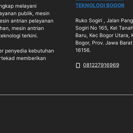
TEKNOLOGI BOGOR
engkap melayani
ayanan publik, mesin
Ruko Sogiri , Jalan Pan
esin antrian pelayanan
Sogiri No 165, Kel Tana
han, mesin antrian
Baru, Kec Bogor Utara, 
knologi terkini.
Bogor, Prov. Jawa Barat
16156.
ner penyedia kebutuhan
ertekad memberikan
081227916969