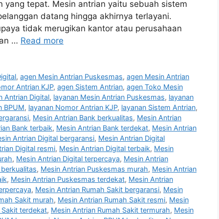
n yang tepat. Mesin antrian yaitu sebuah sistem
pelanggan datang hingga akhirnya terlayani.
 supaya tidak merugikan kantor atau perusahaan
kan …
Read more
gital
,
agen Mesin Antrian Puskesmas
,
agen Mesin Antrian
mor Antrian KJP
,
agen Sistem Antrian
,
agen Toko Mesin
 Antrian Digital
,
layanan Mesin Antrian Puskesmas
,
layanan
an BPUM
,
layanan Nomor Antrian KJP
,
layanan Sistem Antrian
,
ergaransi
,
Mesin Antrian Bank berkualitas
,
Mesin Antrian
ian Bank terbaik
,
Mesin Antrian Bank terdekat
,
Mesin Antrian
sin Antrian Digital bergaransi
,
Mesin Antrian Digital
rian Digital resmi
,
Mesin Antrian Digital terbaik
,
Mesin
urah
,
Mesin Antrian Digital terpercaya
,
Mesin Antrian
berkualitas
,
Mesin Antrian Puskesmas murah
,
Mesin Antrian
ik
,
Mesin Antrian Puskesmas terdekat
,
Mesin Antrian
erpercaya
,
Mesin Antrian Rumah Sakit bergaransi
,
Mesin
umah Sakit murah
,
Mesin Antrian Rumah Sakit resmi
,
Mesin
Sakit terdekat
,
Mesin Antrian Rumah Sakit termurah
,
Mesin