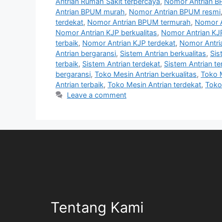
Antrian Rumah Sakit terpercaya
,
Nomor Antrian B
Antrian BPUM murah
,
Nomor Antrian BPUM resmi
terdekat
,
Nomor Antrian BPUM termurah
,
Nomor A
Nomor Antrian KJP berkualitas
,
Nomor Antrian KJ
terbaik
,
Nomor Antrian KJP terdekat
,
Nomor Antri
Antrian bergaransi
,
Sistem Antrian berkualitas
,
Sis
terbaik
,
Sistem Antrian terdekat
,
Sistem Antrian t
bergaransi
,
Toko Mesin Antrian berkualitas
,
Toko 
Antrian terbaik
,
Toko Mesin Antrian terdekat
,
Toko
Leave a comment
Tentang Kami