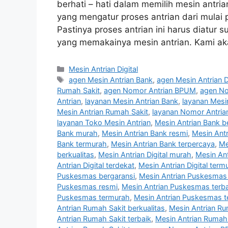
berhati – hati dalam memilih mesin antria
yang mengatur proses antrian dari mulai 
Pastinya proses antrian ini harus diatur
yang memakainya mesin antrian. Kami a
Categories
Mesin Antrian Digital
Tags
agen Mesin Antrian Bank
,
agen Mesin Antrian Di
Rumah Sakit
,
agen Nomor Antrian BPUM
,
agen No
Antrian
,
layanan Mesin Antrian Bank
,
layanan Mesin
Mesin Antrian Rumah Sakit
,
layanan Nomor Antri
layanan Toko Mesin Antrian
,
Mesin Antrian Bank b
Bank murah
,
Mesin Antrian Bank resmi
,
Mesin Antr
Bank termurah
,
Mesin Antrian Bank terpercaya
,
Me
berkualitas
,
Mesin Antrian Digital murah
,
Mesin Ant
Antrian Digital terdekat
,
Mesin Antrian Digital term
Puskesmas bergaransi
,
Mesin Antrian Puskesmas 
Puskesmas resmi
,
Mesin Antrian Puskesmas terba
Puskesmas termurah
,
Mesin Antrian Puskesmas t
Antrian Rumah Sakit berkualitas
,
Mesin Antrian R
Antrian Rumah Sakit terbaik
,
Mesin Antrian Rumah 