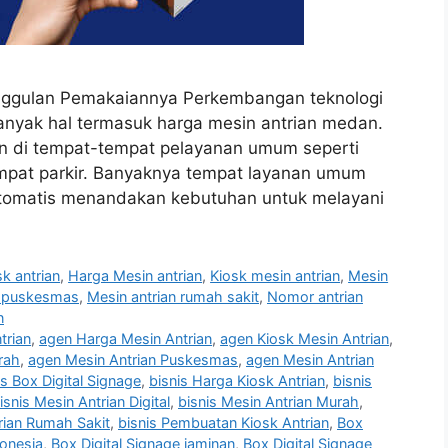
nggulan Pemakaiannya Perkembangan teknologi
anyak hal termasuk harga mesin antrian medan.
ian di tempat-tempat pelayanan umum seperti
mpat parkir. Banyaknya tempat layanan umum
otomatis menandakan kebutuhan untuk melayani
k antrian
,
Harga Mesin antrian
,
Kiosk mesin antrian
,
Mesin
n puskesmas
,
Mesin antrian rumah sakit
,
Nomor antrian
n
trian
,
agen Harga Mesin Antrian
,
agen Kiosk Mesin Antrian
,
rah
,
agen Mesin Antrian Puskesmas
,
agen Mesin Antrian
is Box Digital Signage
,
bisnis Harga Kiosk Antrian
,
bisnis
isnis Mesin Antrian Digital
,
bisnis Mesin Antrian Murah
,
rian Rumah Sakit
,
bisnis Pembuatan Kiosk Antrian
,
Box
donesia
,
Box Digital Signage jaminan
,
Box Digital Signage