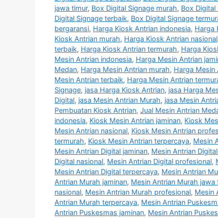
jawa timur
,
Box Digital Signage murah
,
Box Digital
Digital Signage terbaik
,
Box Digital Signage termu
bergaransi
,
Harga Kiosk Antrian indonesia
,
Harga 
Kiosk Antrian murah
,
Harga Kiosk Antrian nasional
terbaik
,
Harga Kiosk Antrian termurah
,
Harga Kios
Mesin Antrian indonesia
,
Harga Mesin Antrian jam
Medan
,
Harga Mesin Antrian murah
,
Harga Mesin A
Mesin Antrian terbaik
,
Harga Mesin Antrian termur
Signage
,
jasa Harga Kiosk Antrian
,
jasa Harga Mes
Digital
,
jasa Mesin Antrian Murah
,
jasa Mesin Antr
Pembuatan Kiosk Antrian
,
Jual Mesin Antrian Med
indonesia
,
Kiosk Mesin Antrian jaminan
,
Kiosk Mesi
Mesin Antrian nasional
,
Kiosk Mesin Antrian profes
termurah
,
Kiosk Mesin Antrian terpercaya
,
Mesin A
Mesin Antrian Digital jaminan
,
Mesin Antrian Digital
Digital nasional
,
Mesin Antrian Digital profesional
,
Mesin Antrian Digital terpercaya
,
Mesin Antrian Mu
Antrian Murah jaminan
,
Mesin Antrian Murah jawa 
nasional
,
Mesin Antrian Murah profesional
,
Mesin 
Antrian Murah terpercaya
,
Mesin Antrian Puskesm
Antrian Puskesmas jaminan
,
Mesin Antrian Puske