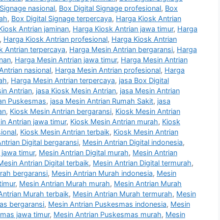
 Signage nasional
,
Box Digital Signage profesional
,
Box
rah
,
Box Digital Signage terpercaya
,
Harga Kiosk Antrian
Kiosk Antrian jaminan
,
Harga Kiosk Antrian jawa timur
,
Harga
,
Harga Kiosk Antrian profesional
,
Harga Kiosk Antrian
k Antrian terpercaya
,
Harga Mesin Antrian bergaransi
,
Harga
inan
,
Harga Mesin Antrian jawa timur
,
Harga Mesin Antrian
ntrian nasional
,
Harga Mesin Antrian profesional
,
Harga
ah
,
Harga Mesin Antrian terpercaya
,
jasa Box Digital
in Antrian
,
jasa Kiosk Mesin Antrian
,
jasa Mesin Antrian
ian Puskesmas
,
jasa Mesin Antrian Rumah Sakit
,
jasa
an
,
Kiosk Mesin Antrian bergaransi
,
Kiosk Mesin Antrian
n Antrian jawa timur
,
Kiosk Mesin Antrian murah
,
Kiosk
ional
,
Kiosk Mesin Antrian terbaik
,
Kiosk Mesin Antrian
ntrian Digital bergaransi
,
Mesin Antrian Digital indonesia
,
 jawa timur
,
Mesin Antrian Digital murah
,
Mesin Antrian
Mesin Antrian Digital terbaik
,
Mesin Antrian Digital termurah
,
rah bergaransi
,
Mesin Antrian Murah indonesia
,
Mesin
timur
,
Mesin Antrian Murah murah
,
Mesin Antrian Murah
Antrian Murah terbaik
,
Mesin Antrian Murah termurah
,
Mesin
as bergaransi
,
Mesin Antrian Puskesmas indonesia
,
Mesin
smas jawa timur
,
Mesin Antrian Puskesmas murah
,
Mesin