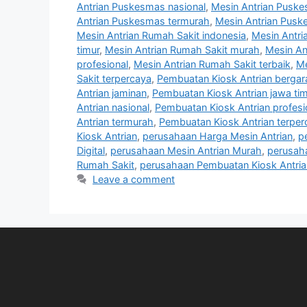
Antrian Puskesmas nasional
,
Mesin Antrian Puske
Antrian Puskesmas termurah
,
Mesin Antrian Pusk
Mesin Antrian Rumah Sakit indonesia
,
Mesin Antri
timur
,
Mesin Antrian Rumah Sakit murah
,
Mesin An
profesional
,
Mesin Antrian Rumah Sakit terbaik
,
Me
Sakit terpercaya
,
Pembuatan Kiosk Antrian bergar
Antrian jaminan
,
Pembuatan Kiosk Antrian jawa tim
Antrian nasional
,
Pembuatan Kiosk Antrian profesi
Antrian termurah
,
Pembuatan Kiosk Antrian terper
Kiosk Antrian
,
perusahaan Harga Mesin Antrian
,
p
Digital
,
perusahaan Mesin Antrian Murah
,
perusah
Rumah Sakit
,
perusahaan Pembuatan Kiosk Antria
Leave a comment