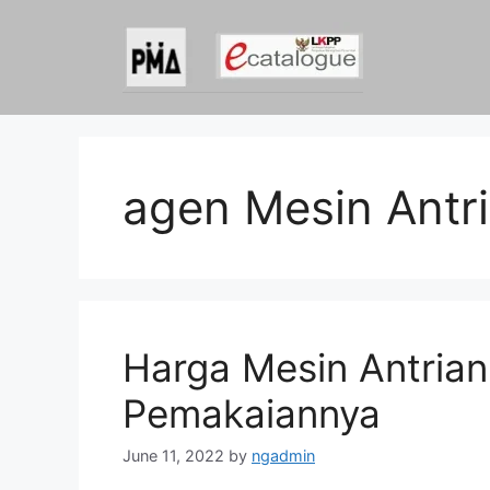
Skip
to
content
agen Mesin Antr
Harga Mesin Antria
Pemakaiannya
June 11, 2022
by
ngadmin