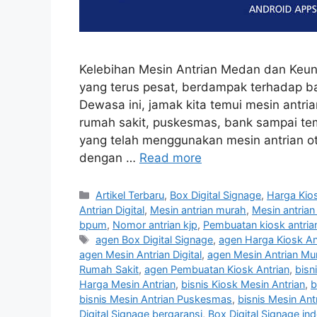
Kelebihan Mesin Antrian Medan dan Keu
yang terus pesat, berdampak terhadap b
Dewasa ini, jamak kita temui mesin antr
rumah sakit, puskesmas, bank sampai te
yang telah menggunakan mesin antrian 
dengan …
Read more
Categories
Artikel Terbaru
,
Box Digital Signage
,
Harga Kios
Antrian Digital
,
Mesin antrian murah
,
Mesin antria
bpum
,
Nomor antrian kjp
,
Pembuatan kiosk antria
Tags
agen Box Digital Signage
,
agen Harga Kiosk An
agen Mesin Antrian Digital
,
agen Mesin Antrian Mu
Rumah Sakit
,
agen Pembuatan Kiosk Antrian
,
bisn
Harga Mesin Antrian
,
bisnis Kiosk Mesin Antrian
,
b
bisnis Mesin Antrian Puskesmas
,
bisnis Mesin Ant
Digital Signage bergaransi
,
Box Digital Signage in