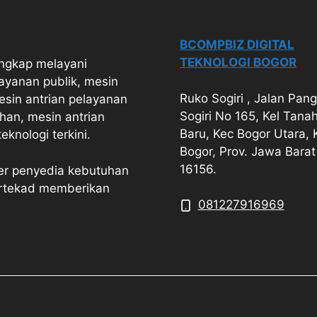
BCOMPBIZ DIGITAL
TEKNOLOGI BOGOR
engkap melayani
ayanan publik, mesin
Ruko Sogiri , Jalan Pan
esin antrian pelayanan
Sogiri No 165, Kel Tana
han, mesin antrian
Baru, Kec Bogor Utara, 
knologi terkini.
Bogor, Prov. Jawa Barat
16156.
ner penyedia kebutuhan
ertekad memberikan
081227916969