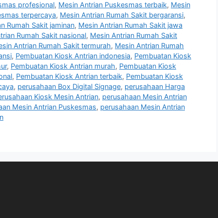
smas profesional
,
Mesin Antrian Puskesmas terbaik
,
Mesin
esmas terpercaya
,
Mesin Antrian Rumah Sakit bergaransi
,
an Rumah Sakit jaminan
,
Mesin Antrian Rumah Sakit jawa
trian Rumah Sakit nasional
,
Mesin Antrian Rumah Sakit
sin Antrian Rumah Sakit termurah
,
Mesin Antrian Rumah
ansi
,
Pembuatan Kiosk Antrian indonesia
,
Pembuatan Kiosk
ur
,
Pembuatan Kiosk Antrian murah
,
Pembuatan Kiosk
onal
,
Pembuatan Kiosk Antrian terbaik
,
Pembuatan Kiosk
caya
,
perusahaan Box Digital Signage
,
perusahaan Harga
erusahaan Kiosk Mesin Antrian
,
perusahaan Mesin Antrian
aan Mesin Antrian Puskesmas
,
perusahaan Mesin Antrian
n