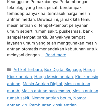
Keunggulan Pemakaiannya Perkembangan
teknologi yang terus pesat, berdampak
terhadap banyak hal termasuk harga mesin
antrian medan. Dewasa ini, jamak kita temui
mesin antrian di tempat-tempat pelayanan
umum seperti rumah sakit, puskesmas, bank
sampai tempat parkir. Banyaknya tempat
layanan umum yang telah menggunakan mesin
antrian otomatis menandakan kebutuhan untuk
melayani dengan …
Read more
Categories
Artikel Terbaru
,
Box Digital Signage
,
Harga
Kiosk antrian
,
Harga Mesin antrian
,
Kiosk mesin
antrian
,
Mesin Antrian Digital
,
Mesin antrian
murah
,
Mesin antrian puskesmas
,
Mesin antrian
rumah sakit
,
Nomor antrian bpum
,
Nomor
antrian kjp
,
Pembuatan kiosk antrian