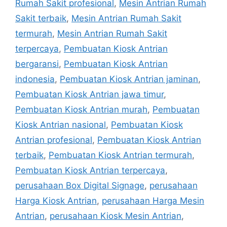
Rumah Sakit profesional
,
Mesin Antrian Rumah
Sakit terbaik
,
Mesin Antrian Rumah Sakit
termurah
,
Mesin Antrian Rumah Sakit
terpercaya
,
Pembuatan Kiosk Antrian
bergaransi
,
Pembuatan Kiosk Antrian
indonesia
,
Pembuatan Kiosk Antrian jaminan
,
Pembuatan Kiosk Antrian jawa timur
,
Pembuatan Kiosk Antrian murah
,
Pembuatan
Kiosk Antrian nasional
,
Pembuatan Kiosk
Antrian profesional
,
Pembuatan Kiosk Antrian
terbaik
,
Pembuatan Kiosk Antrian termurah
,
Pembuatan Kiosk Antrian terpercaya
,
perusahaan Box Digital Signage
,
perusahaan
Harga Kiosk Antrian
,
perusahaan Harga Mesin
Antrian
,
perusahaan Kiosk Mesin Antrian
,