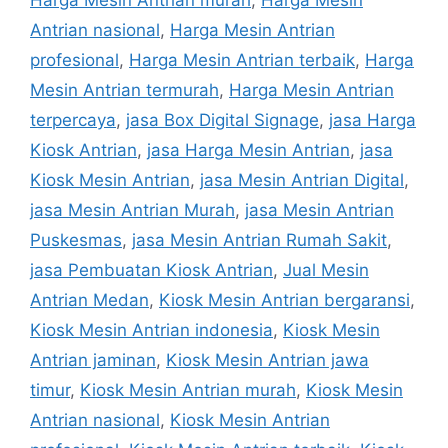
Antrian nasional
,
Harga Mesin Antrian
profesional
,
Harga Mesin Antrian terbaik
,
Harga
Mesin Antrian termurah
,
Harga Mesin Antrian
terpercaya
,
jasa Box Digital Signage
,
jasa Harga
Kiosk Antrian
,
jasa Harga Mesin Antrian
,
jasa
Kiosk Mesin Antrian
,
jasa Mesin Antrian Digital
,
jasa Mesin Antrian Murah
,
jasa Mesin Antrian
Puskesmas
,
jasa Mesin Antrian Rumah Sakit
,
jasa Pembuatan Kiosk Antrian
,
Jual Mesin
Antrian Medan
,
Kiosk Mesin Antrian bergaransi
,
Kiosk Mesin Antrian indonesia
,
Kiosk Mesin
Antrian jaminan
,
Kiosk Mesin Antrian jawa
timur
,
Kiosk Mesin Antrian murah
,
Kiosk Mesin
Antrian nasional
,
Kiosk Mesin Antrian