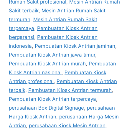
Rumah Sakit profesional
,
Mesin Antrian Rumah
Sakit terbaik
,
Mesin Antrian Rumah Sakit
termurah
,
Mesin Antrian Rumah Sakit
terpercaya
,
Pembuatan Kiosk Antrian
bergaransi
,
Pembuatan Kiosk Antrian
indonesia
,
Pembuatan Kiosk Antrian jaminan
,
Pembuatan Kiosk Antrian jawa timur
,
Pembuatan Kiosk Antrian murah
,
Pembuatan
Kiosk Antrian nasional
,
Pembuatan Kiosk
Antrian profesional
,
Pembuatan Kiosk Antrian
terbaik
,
Pembuatan Kiosk Antrian termurah
,
Pembuatan Kiosk Antrian terpercaya
,
perusahaan Box Digital Signage
,
perusahaan
Harga Kiosk Antrian
,
perusahaan Harga Mesin
Antrian
,
perusahaan Kiosk Mesin Antrian
,