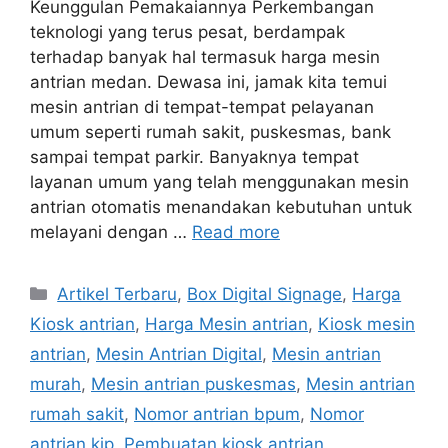
Keunggulan Pemakaiannya Perkembangan
teknologi yang terus pesat, berdampak
terhadap banyak hal termasuk harga mesin
antrian medan. Dewasa ini, jamak kita temui
mesin antrian di tempat-tempat pelayanan
umum seperti rumah sakit, puskesmas, bank
sampai tempat parkir. Banyaknya tempat
layanan umum yang telah menggunakan mesin
antrian otomatis menandakan kebutuhan untuk
melayani dengan …
Read more
Categories
Artikel Terbaru
,
Box Digital Signage
,
Harga
Kiosk antrian
,
Harga Mesin antrian
,
Kiosk mesin
antrian
,
Mesin Antrian Digital
,
Mesin antrian
murah
,
Mesin antrian puskesmas
,
Mesin antrian
rumah sakit
,
Nomor antrian bpum
,
Nomor
antrian kjp
,
Pembuatan kiosk antrian