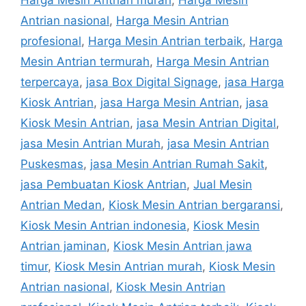
Antrian nasional
,
Harga Mesin Antrian
profesional
,
Harga Mesin Antrian terbaik
,
Harga
Mesin Antrian termurah
,
Harga Mesin Antrian
terpercaya
,
jasa Box Digital Signage
,
jasa Harga
Kiosk Antrian
,
jasa Harga Mesin Antrian
,
jasa
Kiosk Mesin Antrian
,
jasa Mesin Antrian Digital
,
jasa Mesin Antrian Murah
,
jasa Mesin Antrian
Puskesmas
,
jasa Mesin Antrian Rumah Sakit
,
jasa Pembuatan Kiosk Antrian
,
Jual Mesin
Antrian Medan
,
Kiosk Mesin Antrian bergaransi
,
Kiosk Mesin Antrian indonesia
,
Kiosk Mesin
Antrian jaminan
,
Kiosk Mesin Antrian jawa
timur
,
Kiosk Mesin Antrian murah
,
Kiosk Mesin
Antrian nasional
,
Kiosk Mesin Antrian