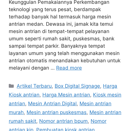
Keunggulan Pemakaiannya Perkembangan
teknologi yang terus pesat, berdampak
terhadap banyak hal termasuk harga mesin
antrian medan. Dewasa ini, jamak kita temui
mesin antrian di tempat-tempat pelayanan
umum seperti rumah sakit, puskesmas, bank
sampai tempat parkir. Banyaknya tempat
layanan umum yang telah menggunakan mesin
antrian otomatis menandakan kebutuhan untuk
melayani dengan …
Read more
Categories
Artikel Terbaru
,
Box Digital Signage
,
Harga
Kiosk antrian
,
Harga Mesin antrian
,
Kiosk mesin
antrian
,
Mesin Antrian Digital
,
Mesin antrian
murah
,
Mesin antrian puskesmas
,
Mesin antrian
rumah sakit
,
Nomor antrian bpum
,
Nomor
antrian kjp
,
Pembuatan kiosk antrian