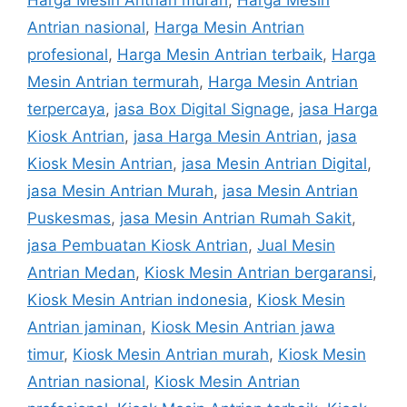
Antrian nasional
,
Harga Mesin Antrian
profesional
,
Harga Mesin Antrian terbaik
,
Harga
Mesin Antrian termurah
,
Harga Mesin Antrian
terpercaya
,
jasa Box Digital Signage
,
jasa Harga
Kiosk Antrian
,
jasa Harga Mesin Antrian
,
jasa
Kiosk Mesin Antrian
,
jasa Mesin Antrian Digital
,
jasa Mesin Antrian Murah
,
jasa Mesin Antrian
Puskesmas
,
jasa Mesin Antrian Rumah Sakit
,
jasa Pembuatan Kiosk Antrian
,
Jual Mesin
Antrian Medan
,
Kiosk Mesin Antrian bergaransi
,
Kiosk Mesin Antrian indonesia
,
Kiosk Mesin
Antrian jaminan
,
Kiosk Mesin Antrian jawa
timur
,
Kiosk Mesin Antrian murah
,
Kiosk Mesin
Antrian nasional
,
Kiosk Mesin Antrian