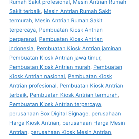
Rumah Sakit profesional
,
Mesin Antrian Rumah
Sakit terbaik
,
Mesin Antrian Rumah Sakit
termurah
,
Mesin Antrian Rumah Sakit
terpercaya
,
Pembuatan Kiosk Antrian
bergaransi
,
Pembuatan Kiosk Antrian
indonesia
,
Pembuatan Kiosk Antrian jaminan
,
Pembuatan Kiosk Antrian jawa timur
,
Pembuatan Kiosk Antrian murah
,
Pembuatan
Kiosk Antrian nasional
,
Pembuatan Kiosk
Antrian profesional
,
Pembuatan Kiosk Antrian
terbaik
,
Pembuatan Kiosk Antrian termurah
,
Pembuatan Kiosk Antrian terpercaya
,
perusahaan Box Digital Signage
,
perusahaan
Harga Kiosk Antrian
,
perusahaan Harga Mesin
Antrian
,
perusahaan Kiosk Mesin Antrian
,